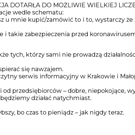
CJA DOTARŁA DO MOŻLIWIE WIELKIEJ LIC
acje wedle schematu:
esz u mnie kupić/zamówić to i to, wystarczy ż
i takie zabezpieczenia przed koronawirusem
że tych, którzy sami nie prowadzą działalnoś
spierać się nawzajem.
czytny serwis informacyjny w Krakowie i Mało
i od przedsiębiorców – dobre, niepokojące, w
 będziemy działać natychmiast.
zy, bo czas to pieniądz – jak nigdy teraz.