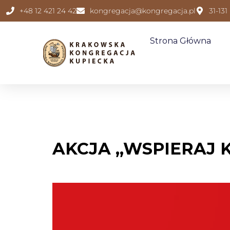
+48 12 421 24 42
kongregacja@kongregacja.pl
31-131
Strona Główna
AKCJA „WSPIERAJ 