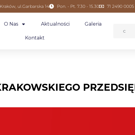
 Kraków, ul.Garbarska 14
Pon. - Pt. 7.30 - 15.30
71 2490 0005
O Nas
Aktualności
Galeria
Kontakt
KRAKOWSKIEGO PRZEDSIĘ