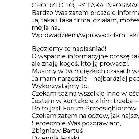
CHODZI O TO, BY TAKA INFORMA
Bardzo Was zatem proszę o inform
Ja, taka i taka firma, działam, moż
mejla na…
Wprowadziłem/wprowadziłam takie 
Będziemy to nagłaśniać!
O wsparcie informacyjne proszę tak
ale znają kogoś, kto ją prowadzi.
Musimy w tych ciężkich czasach w
Ja mam narzędzie – najbardziej po
Wykorzystajmy to.
Czekam też na wszelkie inne wieśc
Jestem w kontakcie z kim trzeba –
Po to jest Forum Przedsiębiorców.
Czekam zatem na odzew, jak najszybs
Serdecznie Was pozdrawiam,
Zbigniew Bartuś
Dziennik Polski