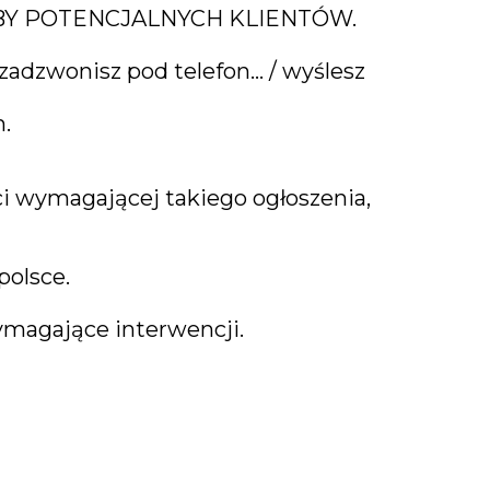
ZBY POTENCJALNYCH KLIENTÓW.
e zadzwonisz pod telefon… / wyślesz
.
ci wymagającej takiego ogłoszenia,
polsce.
ymagające interwencji.